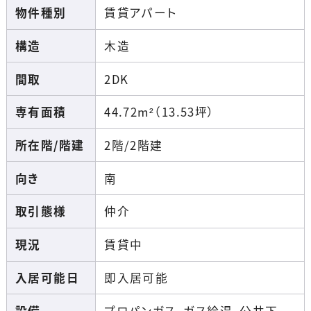
物件種別
賃貸アパート
構造
木造
間取
2DK
専有面積
44.72m²（13.53坪）
所在階/階建
2階/2階建
向き
南
取引態様
仲介
現況
賃貸中
入居可能日
即入居可能
設備
プロパンガス、ガス給湯、公共下