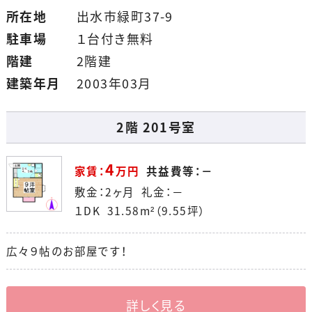
所在地
出水市緑町37-9
駐車場
１台付き無料
階建
2階建
建築年月
2003年03月
2階 201号室
4
家賃：
万円
共益費等：－
敷金：2ヶ月 礼金：－
１DK 31.58m²（9.55坪）
広々９帖のお部屋です！
詳しく見る