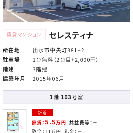
セレスティナ
賃貸マンション
所在地
出水市中央町381−2
駐車場
1台無料（2台目+2,000円）
階建
3階建
建築年月
2015年06月
1階 103号室
新着
5.5
家賃：
万円
共益費等：－
敷金：
11
万円
礼金：－