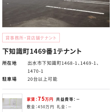
貸事務所・貸店舗テナント
下知識町1469番1テナント
所在地
出水市下知識町1468-1、1469-1、
1470-1
駐車場
20台以上可能
75
家賃：
万円
共益費等：－
敷金：
450
万円
礼金：－