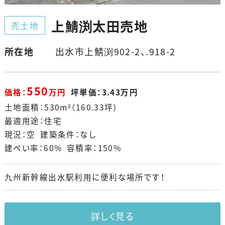
上鯖渕太田売地
売土地
所在地
出水市上鯖渕902-2、.918-2
550
価格：
万円
坪単価：3.43万円
土地面積：530m²（160.33坪）
最適用途：住宅
現況：空 建築条件：なし
建ぺい率：60% 容積率：150%
九州新幹線出水駅利用に便利な場所です！
詳しく見る