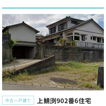
上鯖渕902番6住宅
中古一戸建て