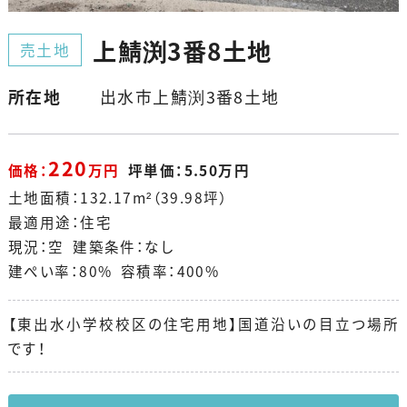
上鯖渕3番8土地
売土地
所在地
出水市上鯖渕3番8土地
220
価格：
万円
坪単価：5.50万円
土地面積：132.17m²（39.98坪）
最適用途：住宅
現況：空 建築条件：なし
建ぺい率：80% 容積率：400%
【東出水小学校校区の住宅用地】国道沿いの目立つ場所
です！