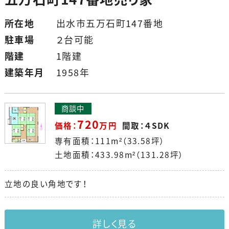
所在地
出水市五万石町147番地
駐車場
２台可能
階建
1階建
建築年月
1958年
商談中
720
価格：
万円
間取：４SDK
専有面積：111m²（33.58坪）
土地面積：433.98m²（131.28坪）
立地の良い角地です！
詳しく見る