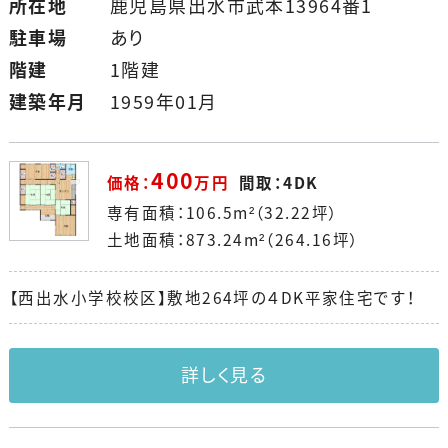
所在地
鹿児島県出水市武本13964番1
駐車場
あり
階建
1階建
建築年月
1959年01月
400
価格：
万円
間取：4DK
専有面積：106.5m²（32.22坪）
土地面積：873.24m²（264.16坪）
【西出水小学校校区】敷地264坪の４DK平家住宅です！
詳しく見る