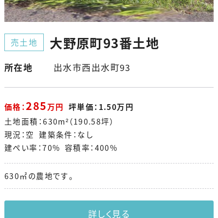
大野原町93番土地
売土地
所在地
出水市西出水町93
285
価格：
万円
坪単価：1.50万円
土地面積：630m²（190.58坪）
現況：空 建築条件：なし
建ぺい率：70% 容積率：400%
630㎡の農地です。
詳しく見る