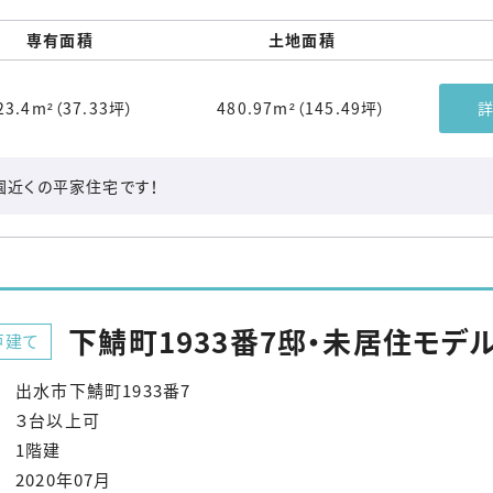
専有面積
土地面積
23.4m²（37.33坪）
480.97m²（145.49坪）
園近くの平家住宅です！
下鯖町1933番7邸・未居住モデ
戸建て
出水市下鯖町1933番7
３台以上可
1階建
2020年07月