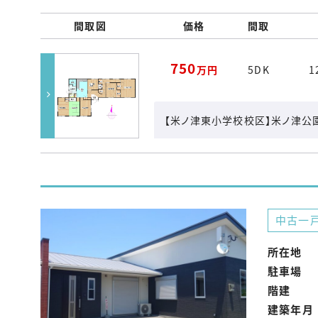
間取図
価格
間取
750
万円
5DK
1
【米ノ津東小学校校区】米ノ津公
中古一
所在地
駐車場
階建
建築年月