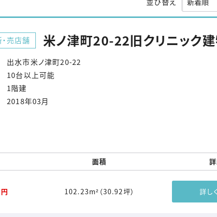
並び替え
米ノ津町20-22旧クリニック
所・売店舗
出水市米ノ津町20-22
10台以上可能
1階建
2018年03月
面積
詳
万円
102.23m²（30.92坪）
詳し