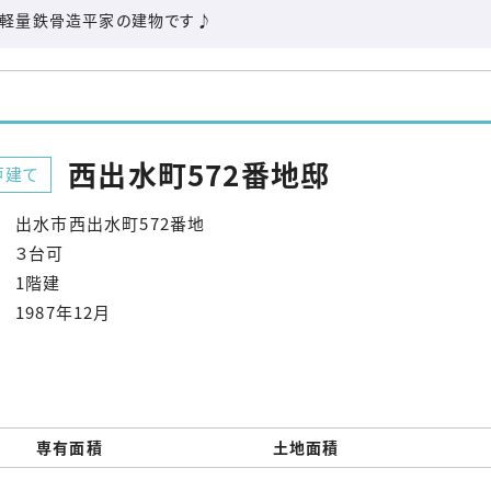
の軽量鉄骨造平家の建物です♪
西出水町572番地邸
戸建て
出水市西出水町572番地
３台可
1階建
1987年12月
専有面積
土地面積