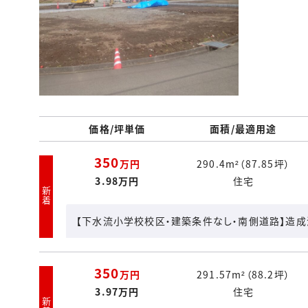
価格/坪単価
面積/最適用途
350
万円
290.4m²（87.85坪）
3.98万円
住宅
新着
【下水流小学校校区・建築条件なし・南側道路】造
350
万円
291.57m²（88.2坪）
3.97万円
住宅
新着