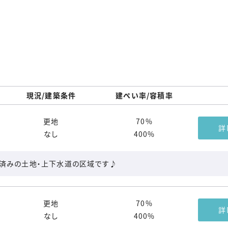
現況/建築条件
建ぺい率/容積率
更地
70%
詳
なし
400%
成済みの土地・上下水道の区域です♪
更地
70%
詳
なし
400%