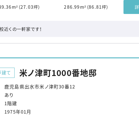
89.36m²（27.03坪）
286.99m²（86.81坪）
詳
校近くの一軒家です！
米ノ津町1000番地邸
戸建て
鹿児島県出水市米ノ津町30番12
あり
1階建
1975年01月