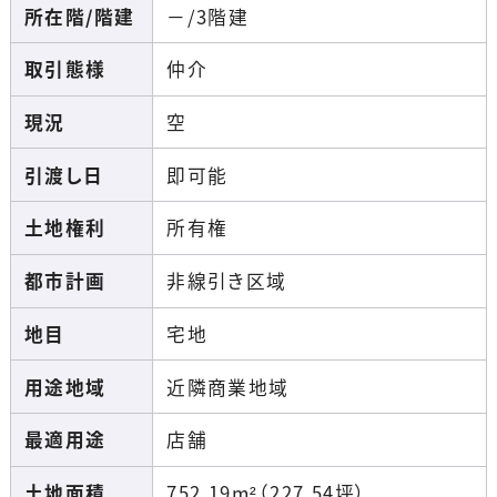
所在階/階建
－/3階建
取引態様
仲介
現況
空
引渡し日
即可能
土地権利
所有権
都市計画
非線引き区域
地目
宅地
用途地域
近隣商業地域
最適用途
店舗
土地面積
752.19m²（227.54坪）