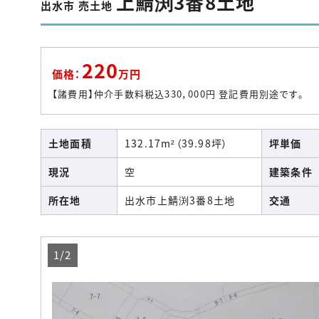
上鯖渕3番8土地
出水市 売土地
220
価格：
万円
【諸費用】仲介手数料税込330，000円 登記費用別途です。
土地面積
132.17m²（39.98坪）
坪単価
現況
空
建築条件
所在地
出水市上鯖渕3番8土地
交通
1/2