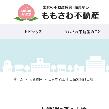
出水の不動産賃貸・売買
トピックス
ももさわ不動産のこと
なら『ももさわ不動産』
ホーム
売買物件
出水市 売土地 上鯖渕3番8土地