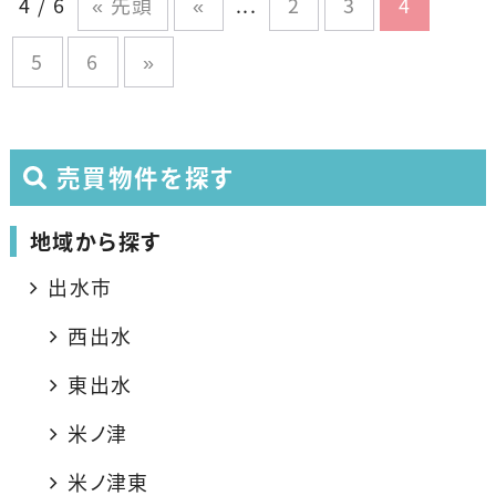
4 / 6
« 先頭
«
...
2
3
4
5
6
»
売買物件を探す
地域から探す
出水市
西出水
東出水
米ノ津
米ノ津東