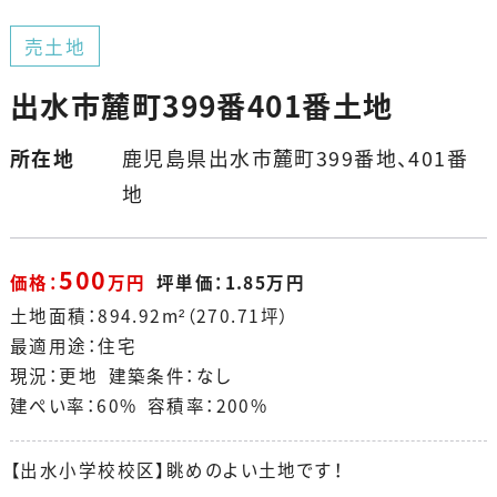
売土地
出水市麓町399番401番土地
所在地
鹿児島県出水市麓町399番地、401番
地
500
価格：
万円
坪単価：1.85万円
土地面積：894.92m²（270.71坪）
最適用途：住宅
現況：更地 建築条件：なし
建ぺい率：60% 容積率：200%
【出水小学校校区】眺めのよい土地です！