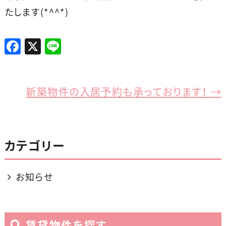
たします(*^^*)
F
X
Li
a
n
c
e
e
新築物件の入居予約も承っております！
→
b
o
o
カテゴリー
k
お知らせ
賃貸物件を探す