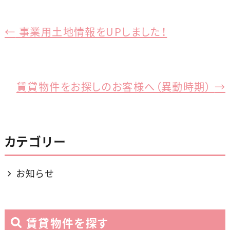
a
n
c
e
e
←
事業用土地情報をUPしました！
b
o
o
賃貸物件をお探しのお客様へ（異動時期）
→
k
カテゴリー
お知らせ
賃貸物件を探す